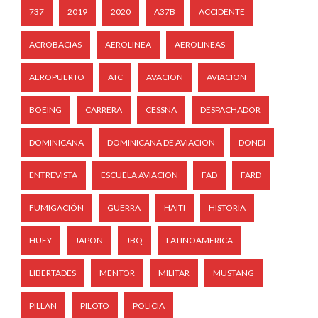
737
2019
2020
A37B
ACCIDENTE
ACROBACIAS
AEROLINEA
AEROLINEAS
AEROPUERTO
ATC
AVACION
AVIACION
BOEING
CARRERA
CESSNA
DESPACHADOR
DOMINICANA
DOMINICANA DE AVIACION
DONDI
ENTREVISTA
ESCUELA AVIACION
FAD
FARD
FUMIGACIÓN
GUERRA
HAITI
HISTORIA
HUEY
JAPON
JBQ
LATINOAMERICA
LIBERTADES
MENTOR
MILITAR
MUSTANG
PILLAN
PILOTO
POLICIA