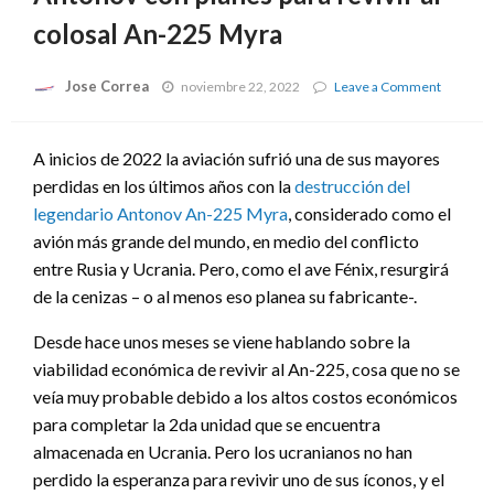
colosal An-225 Myra
Jose Correa
on
noviembre 22, 2022
Leave a Comment
Antonov
con
planes
A inicios de 2022 la aviación sufrió una de sus mayores
para
perdidas en los últimos años con la
destrucción del
revivir
al
legendario Antonov An-225 Myra
, considerado como el
colosal
avión más grande del mundo, en medio del conflicto
An-
225
entre Rusia y Ucrania. Pero, como el ave Fénix, resurgirá
Myra
de la cenizas – o al menos eso planea su fabricante-.
Desde hace unos meses se viene hablando sobre la
viabilidad económica de revivir al An-225, cosa que no se
veía muy probable debido a los altos costos económicos
para completar la 2da unidad que se encuentra
almacenada en Ucrania. Pero los ucranianos no han
perdido la esperanza para revivir uno de sus íconos, y el