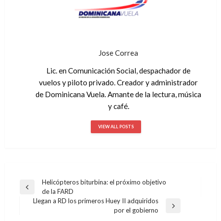
Jose Correa
Lic. en Comunicación Social, despachador de
vuelos y piloto privado. Creador y administrador
de Dominicana Vuela. Amante de la lectura, música
y café.
VIEW ALL POSTS
Helicópteros biturbina: el próximo objetivo
Navegación
Previous
de la FARD
de
Post
Llegan a RD los primeros Huey II adquiridos
Next
por el gobierno
entradas
Post