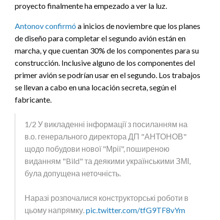
proyecto finalmente ha empezado a ver la luz.
Antonov confirmó
a inicios de noviembre que los planes
de diseño para completar el segundo avión están en
marcha, y que cuentan 30% de los componentes para su
construcción. Inclusive alguno de los componentes del
primer avión se podrían usar en el segundo. Los trabajos
se llevan a cabo en una locación secreta, según el
fabricante.
1/2 У викладенні інформації з посиланням на
в.о. генерального директора ДП "АНТОНОВ"
щодо побудови нової "Мрії", поширеною
виданням "Bild" та деякими українськими ЗМІ,
була допущена неточність.
Наразі розпочалися конструкторські роботи в
цьому напрямку.
pic.twitter.com/tfG9TF8vYm