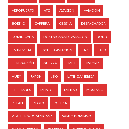
AEROPUERTO
ATC
AVACION
AVIACION
BOEING
CARRERA
CESSNA
DESPACHADOR
DOMINICANA
DOMINICANA DE AVIACION
DONDI
ENTREVISTA
ESCUELA AVIACION
FAD
FARD
FUMIGACIÓN
GUERRA
HAITI
HISTORIA
HUEY
JAPON
JBQ
LATINOAMERICA
LIBERTADES
MENTOR
MILITAR
MUSTANG
PILLAN
PILOTO
POLICIA
REPUBLICA DOMINICANA
SANTO DOMINGO