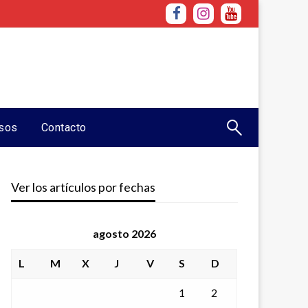
sos
Contacto
Ver los artículos por fechas
agosto 2026
L
M
X
J
V
S
D
1
2