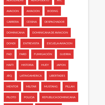
AEROLINEAS
AEROPUERTO
ATC
AVACION
AVIACION
BOEING
CARRERA
CESSNA
DESPACHADOR
DOMINICANA
DOMINICANA DE AVIACION
DONDI
ENTREVISTA
ESCUELA AVIACION
FAD
FARD
FUMIGACIÓN
GUERRA
HAITI
HISTORIA
HUEY
JAPON
JBQ
LATINOAMERICA
LIBERTADES
MENTOR
MILITAR
MUSTANG
PILLAN
PILOTO
POLICIA
REPUBLICA DOMINICANA