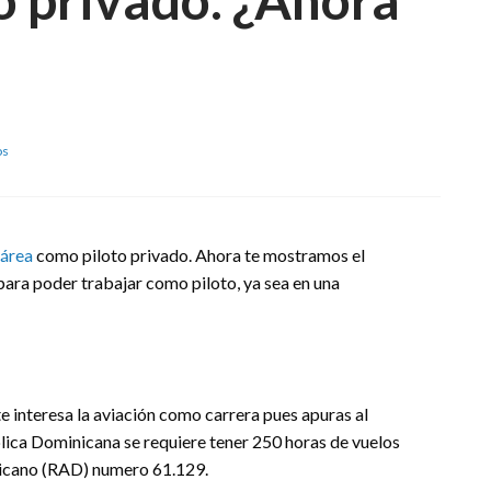
en
os
Ok,
ya
soy
piloto
privado.
 área
como piloto privado. Ahora te mostramos el
¿Ahora
 para poder trabajar como piloto, ya sea en una
que
hago?
 te interesa la aviación como carrera pues apuras al
blica Dominicana se requiere tener 250 horas de vuelos
nicano (RAD) numero 61.129.