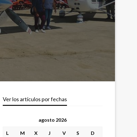
Ver los artículos por fechas
agosto 2026
L
M
X
J
V
S
D