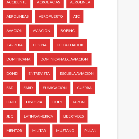
ACCIDENTE
ACROBACIAS
AEROLINEA
AEROLINEAS
AEROPUERTO
ATC
AVACION
AVIACION
BOEING
CARRERA
CESSNA
DESPACHADOR
DOMINICANA
DOMINICANA DE AVIACION
DONDI
ENTREVISTA
ESCUELA AVIACION
FAD
FARD
FUMIGACIÓN
GUERRA
HAITI
HISTORIA
HUEY
JAPON
JBQ
LATINOAMERICA
LIBERTADES
MENTOR
MILITAR
MUSTANG
PILLAN