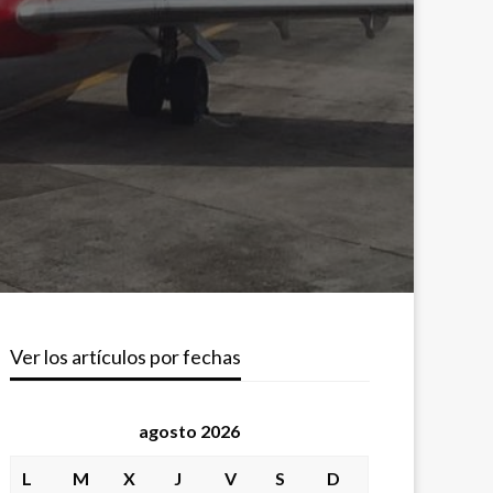
Ver los artículos por fechas
agosto 2026
L
M
X
J
V
S
D