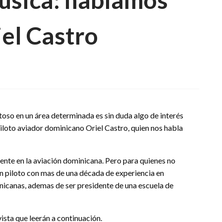
iel Castro
en
Fe,
aviación
y
música:
hablamos
itoso en un área determinada es sin duda algo de interés
con
loto aviador dominicano Oriel Castro, quien nos habla
el
piloto
Oriel
Castro
nte en la aviación dominicana. Pero para quienes no
un piloto con mas de una década de experiencia en
nicanas, ademas de ser presidente de una escuela de
ista que leerán a continuación.