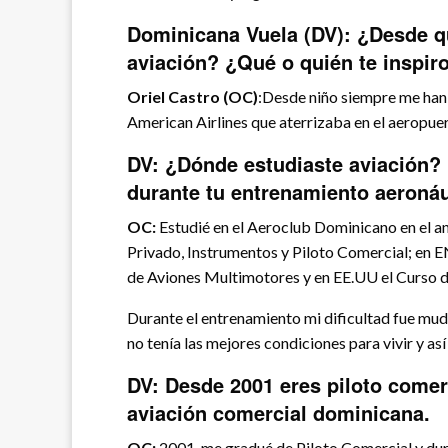
Dominicana Vuela (DV): ¿Desde q
aviación? ¿Qué o quién te inspir
Oriel Castro (OC)
:Desde niño siempre me han 
American Airlines que aterrizaba en el aeropue
DV: ¿Dónde estudiaste aviación? 
durante tu entrenamiento aeroná
OC:
Estudié en el Aeroclub Dominicano en el an
Privado, Instrumentos y Piloto Comercial; en E
de Aviones Multimotores y en EE.UU el Curso d
Durante el entrenamiento mi dificultad fue m
no tenía las mejores condiciones para vivir y así
DV: Desde 2001 eres piloto comerc
aviación comercial dominicana.
OC:
2001, me gradué de Piloto Comercial y d