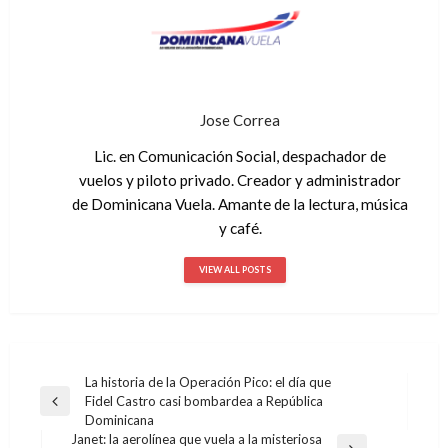
Jose Correa
Lic. en Comunicación Social, despachador de
vuelos y piloto privado. Creador y administrador
de Dominicana Vuela. Amante de la lectura, música
y café.
VIEW ALL POSTS
La historia de la Operación Pico: el día que
Navegación
Fidel Castro casi bombardea a República
Previous
de
Dominicana
Post
Janet: la aerolínea que vuela a la misteriosa
entradas