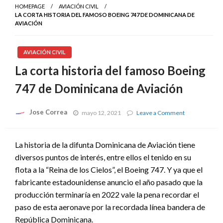
HOMEPAGE
AVIACIÓN CIVIL
LA CORTA HISTORIA DEL FAMOSO BOEING 747 DE DOMINICANA DE
AVIACIÓN
AVIACIÓN CIVIL
La corta historia del famoso Boeing
747 de Dominicana de Aviación
Jose Correa
on
mayo 12, 2021
Leave a Comment
La
corta
historia
La historia de la difunta Dominicana de Aviación tiene
del
diversos puntos de interés, entre ellos el tenido en su
famoso
Boeing
flota a la “Reina de los Cielos”, el Boeing 747. Y ya que el
747
fabricante estadounidense anuncio el año pasado que la
de
Dominicana
producción terminaría en 2022 vale la pena recordar el
de
paso de esta aeronave por la recordada línea bandera de
Aviación
República Dominicana.