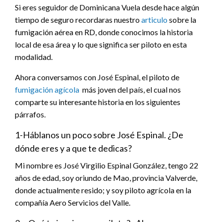
José
Si eres seguidor de Dominicana Vuela desde hace algún
Espinal,
tiempo de seguro recordaras nuestro
articulo
sobre la
el
piloto
fumigación aérea en RD, donde conocimos la historia
agrícola
local de esa área y lo que significa ser piloto en esta
más
joven
modalidad.
de
República
Ahora conversamos con José Espinal, el piloto de
Dominicana
fumigación agícola
más joven del país, el cual nos
comparte su interesante historia en los siguientes
párrafos.
1-Háblanos un poco sobre José Espinal. ¿De
dónde eres y a que te dedicas?
Mi nombre es José Virgilio Espinal González, tengo 22
años de edad, soy oriundo de Mao, provincia Valverde,
donde actualmente resido; y soy piloto agrícola en la
compañía Aero Servicios del Valle.