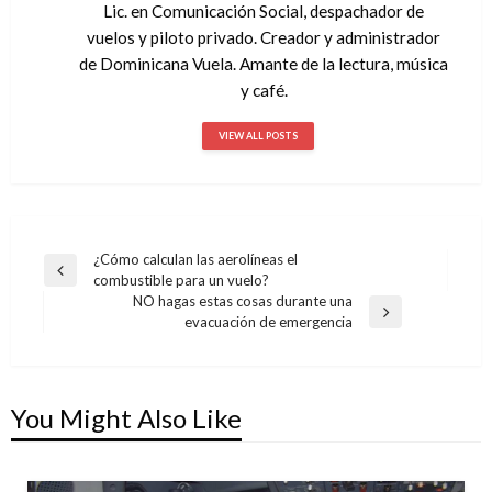
Lic. en Comunicación Social, despachador de
vuelos y piloto privado. Creador y administrador
de Dominicana Vuela. Amante de la lectura, música
y café.
VIEW ALL POSTS
¿Cómo calculan las aerolíneas el
Navegación
Previous
combustible para un vuelo?
de
Post
NO hagas estas cosas durante una
Next
evacuación de emergencia
entradas
Post
You Might Also Like