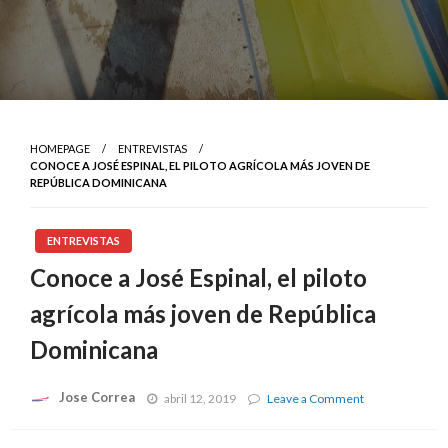
HOMEPAGE
ENTREVISTAS
CONOCE A JOSÉ ESPINAL, EL PILOTO AGRÍCOLA MÁS JOVEN DE
REPÚBLICA DOMINICANA
ENTREVISTAS
Conoce a José Espinal, el piloto
agrícola más joven de República
Dominicana
Jose Correa
on
abril 12, 2019
Leave a Comment
Conoce
a