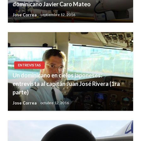
dominicano Javier Caro Mateo
Jose Correa
septiembre 12, 2016
ENTREVISTAS
Un dominicano en cielos japoneses:
entrevista al capitán Juan José Rivera (1ra
parte)
Jose Correa
octubre 12, 2016