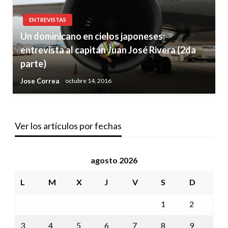
ENTREVISTAS
Un dominicano en cielos japoneses:
entrevista al capitán Juan José Rivera (2da
parte)
Jose Correa
octubre 14, 2016
Ver los artículos por fechas
agosto 2026
L
M
X
J
V
S
D
1
2
3
4
5
6
7
8
9