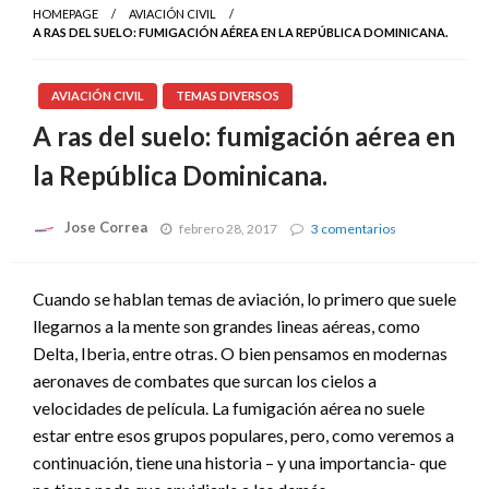
HOMEPAGE
AVIACIÓN CIVIL
A RAS DEL SUELO: FUMIGACIÓN AÉREA EN LA REPÚBLICA DOMINICANA.
AVIACIÓN CIVIL
TEMAS DIVERSOS
A ras del suelo: fumigación aérea en
la República Dominicana.
Jose Correa
en
febrero 28, 2017
3 comentarios
A
ras
del
Cuando se hablan temas de aviación, lo primero que suele
suelo:
llegarnos a la mente son grandes lineas aéreas, como
fumigación
aérea
Delta, Iberia, entre otras. O bien pensamos en modernas
en
aeronaves de combates que surcan los cielos a
la
República
velocidades de película. La fumigación aérea no suele
Dominicana.
estar entre esos grupos populares, pero, como veremos a
continuación, tiene una historia – y una importancia- que