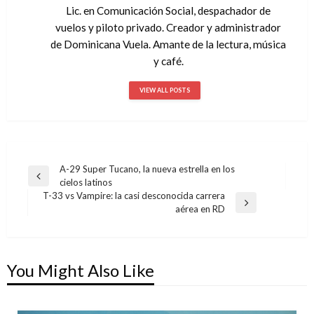
Lic. en Comunicación Social, despachador de
vuelos y piloto privado. Creador y administrador
de Dominicana Vuela. Amante de la lectura, música
y café.
VIEW ALL POSTS
A-29 Super Tucano, la nueva estrella en los
Navegación
Previous
cielos latinos
de
Post
T-33 vs Vampire: la casi desconocida carrera
Next
aérea en RD
entradas
Post
You Might Also Like