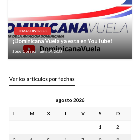
TEMAS DIVERSOS
¡Dominicana Vuela ya esta en YouTube!
Jose Correa
abril 19, 2023
Ver los artículos por fechas
agosto 2026
L
M
X
J
V
S
D
1
2
3
4
5
6
7
8
9