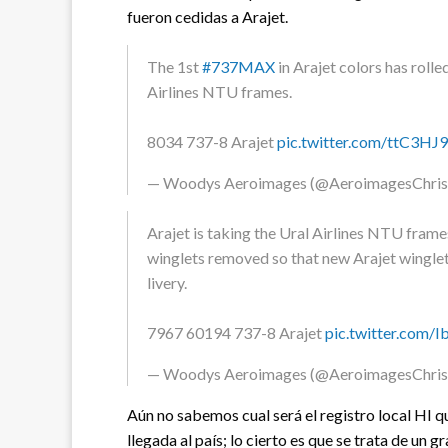
fueron cedidas a Arajet.
The 1st
#737MAX
in Arajet colors has rolle
Airlines NTU frames.
8034 737-8 Arajet
pic.twitter.com/ttC3HJ
— Woodys Aeroimages (@AeroimagesChris
Arajet is taking the Ural Airlines NTU fram
winglets removed so that new Arajet winglets
livery.
7967 60194 737-8 Arajet
pic.twitter.com
— Woodys Aeroimages (@AeroimagesChris
Aún no sabemos cual será el registro local HI q
llegada al país; lo cierto es que se trata de un 