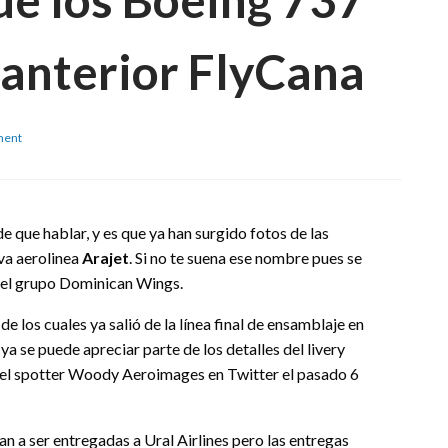
 anterior FlyCana
on
ment
Primeras
fotos
de
los
Boeing
 que hablar, y es que ya han surgido fotos de las
737
va aerolinea
Arajet
. Si no te suena ese nombre pues se
MAX
 del grupo Dominican Wings.
de
Arajet,
anterior
los cuales ya salió de la línea final de ensamblaje en
FlyCana
ya se puede apreciar parte de los detalles del livery
 el spotter Woody Aeroimages en Twitter el pasado 6
an a ser entregadas a Ural Airlines pero las entregas