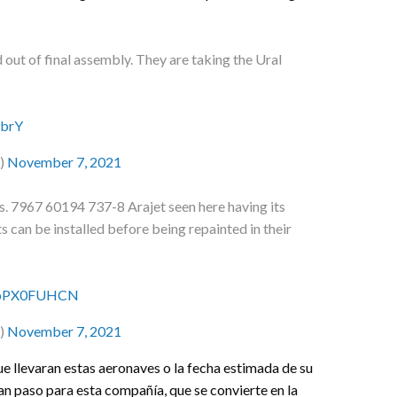
d out of final assembly. They are taking the Ural
9brY
)
November 7, 2021
es. 7967 60194 737-8 Arajet seen here having its
 can be installed before being repainted in their
/IbPX0FUHCN
)
November 7, 2021
ue llevaran estas aeronaves o la fecha estimada de su
gran paso para esta compañía, que se convierte en la