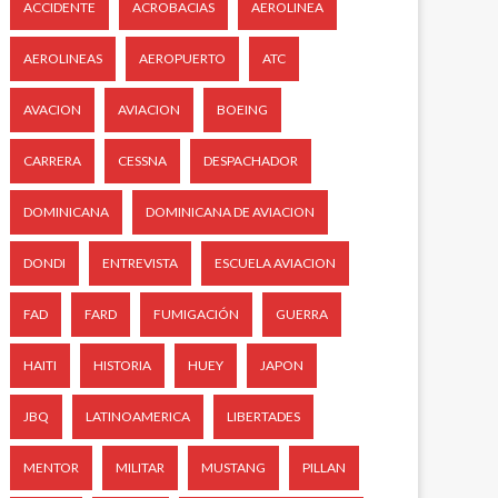
ACCIDENTE
ACROBACIAS
AEROLINEA
AEROLINEAS
AEROPUERTO
ATC
AVACION
AVIACION
BOEING
CARRERA
CESSNA
DESPACHADOR
DOMINICANA
DOMINICANA DE AVIACION
DONDI
ENTREVISTA
ESCUELA AVIACION
FAD
FARD
FUMIGACIÓN
GUERRA
HAITI
HISTORIA
HUEY
JAPON
JBQ
LATINOAMERICA
LIBERTADES
MENTOR
MILITAR
MUSTANG
PILLAN