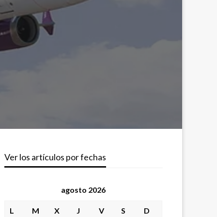
Ver los artículos por fechas
agosto 2026
L
M
X
J
V
S
D