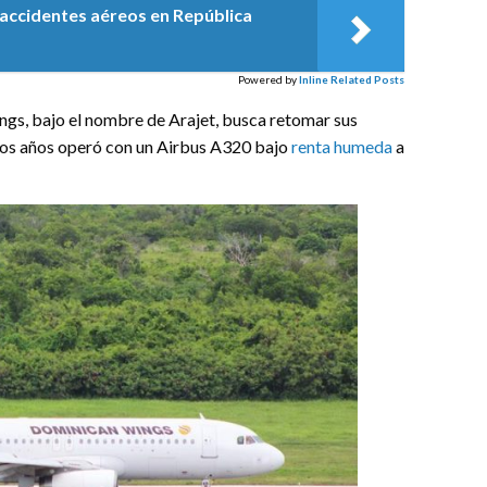
: accidentes aéreos en República
Powered by
Inline Related Posts
gs, bajo el nombre de Arajet, busca retomar sus
unos años operó con un Airbus A320 bajo
renta humeda
a