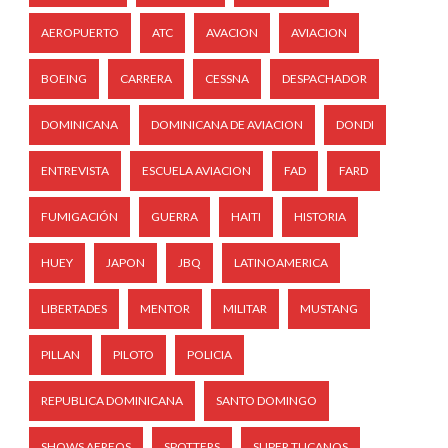
AEROPUERTO
ATC
AVACION
AVIACION
BOEING
CARRERA
CESSNA
DESPACHADOR
DOMINICANA
DOMINICANA DE AVIACION
DONDI
ENTREVISTA
ESCUELA AVIACION
FAD
FARD
FUMIGACIÓN
GUERRA
HAITI
HISTORIA
HUEY
JAPON
JBQ
LATINOAMERICA
LIBERTADES
MENTOR
MILITAR
MUSTANG
PILLAN
PILOTO
POLICIA
REPUBLICA DOMINICANA
SANTO DOMINGO
SHOWS AEREOS
SPOTTERS
SUPER TUCANOS