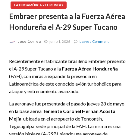
LATINOAMÉRICA Y EL MUNDO
Embraer presenta a la Fuerza Aérea
Hondureña el A-29 Super Tucano
Jose Correa
on
junio 1, 2026
Leave a Comment
Embraer
presenta
a
Recientemente el fabricante brasileño Embraer presentó
la
el A-29 Super Tucano a la
Fuerza Aérea Hondureña
Fuerza
Aérea
(FAH), con miras a expandir la presencia en
Hondureña
Latinoamérica de este conocido avión turbohélice para
el
A-
ataque y entrenamiento avanzado.
29
Super
La aeronave fue presentada el pasado jueves 28 de mayo
Tucano
en la base aérea
Teniente Coronel Hernán Acosta
Mejía
, ubicada en el aeropuerto de Toncontín,
Tegucigalpa, sede principal de la FAH. La misma es una
versión biplaza (A-29B), siendo una aeronave de