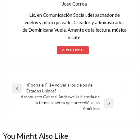
Jose Correa
Lic. en Comunicación Social, despachador de
vuelos y piloto privado. Creador y administrador
de Dominicana Vuela. Amante de la lectura, música
y café.
VIEW ALL POSTS
¿Podría el F-14 volver a los cielos de
Navegación
Previous
Estados Unidos?
de
Post
Aeropuerto General Andrews: la historia de
la terminal aérea que precedió a Las
entradas
Next
Américas
Post
You Might Also Like