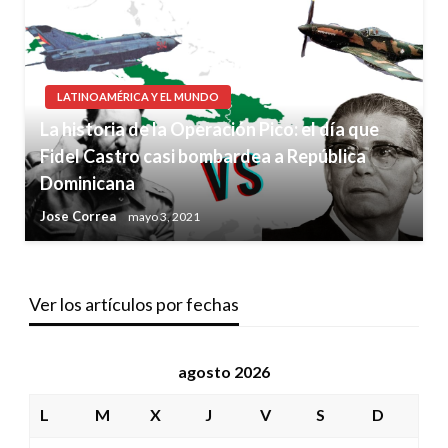
LATINOAMÉRICA Y EL MUNDO
La historia de la Operación Pico: el día que
Fidel Castro casi bombardea a República
Dominicana
Jose Correa
mayo 3, 2021
Ver los artículos por fechas
agosto 2026
L
M
X
J
V
S
D