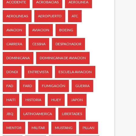
ACCIDENTE
ACROBACIAS
AEROLINEA
AEROLINEAS
AEROPUERTO
ATC
AVACION
AVIACION
BOEING
CARRERA
CESSNA
DESPACHADOR
DOMINICANA
DOMINICANA DE AVIACION
DONDI
ENTREVISTA
ESCUELA AVIACION
FAD
FARD
FUMIGACIÓN
GUERRA
HAITI
HISTORIA
HUEY
JAPON
JBQ
LATINOAMERICA
LIBERTADES
MENTOR
MILITAR
MUSTANG
PILLAN