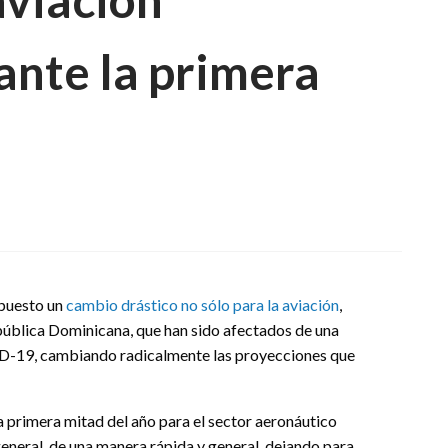
ante la primera
on
Un
vistazo
a
la
aviación
upuesto un
cambio drástico no sólo para la aviación
,
dominicana
pública Dominicana, que han sido afectados de una
durante
ID-19, cambiando radicalmente las proyecciones que
la
primera
mitad
del
a primera mitad del año para el sector aeronáutico
2020
eneral, de una manera rápida y general, dejando para