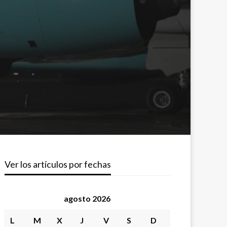
Ver los artículos por fechas
agosto 2026
L
M
X
J
V
S
D