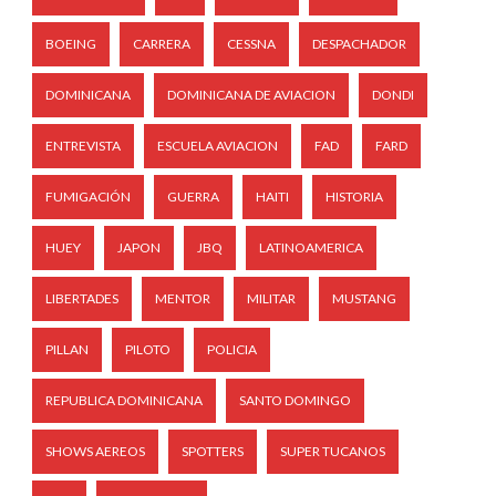
BOEING
CARRERA
CESSNA
DESPACHADOR
DOMINICANA
DOMINICANA DE AVIACION
DONDI
ENTREVISTA
ESCUELA AVIACION
FAD
FARD
FUMIGACIÓN
GUERRA
HAITI
HISTORIA
HUEY
JAPON
JBQ
LATINOAMERICA
LIBERTADES
MENTOR
MILITAR
MUSTANG
PILLAN
PILOTO
POLICIA
REPUBLICA DOMINICANA
SANTO DOMINGO
SHOWS AEREOS
SPOTTERS
SUPER TUCANOS